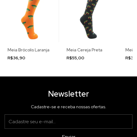
Meia Brócolis Laranja
Meia Cereja Preta
Meia 
R$36,90
R$55,00
R$36
Newsletter
Cadastre-se e receba nossas ofertas.