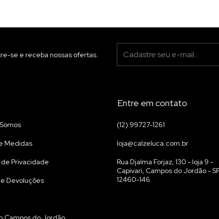
re-se e receba nossas ofertas.
Entre em contato
Somos
(12) 99727-1261
e Medidas
loja@calzeluca.com.br
a de Privacidade
Rua Djalma Forjaz, 130 - loja 9 -
Capivari, Campos do Jordão - SP
12460-146
 e Devoluções
m Campos do Jordão