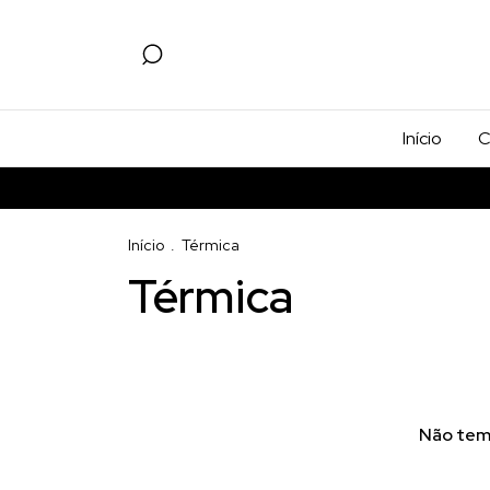
Início
C
Início
.
Térmica
Térmica
Não temo