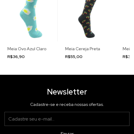
Meia Ovo Azul Claro
Meia Cereja Preta
Meia 
R$36,90
R$55,00
R$36
Newsletter
Cadastre-se e receba nossas ofertas.