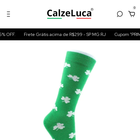
0
% OFF.
Frete Grátis acima de R$299 - SP MG RJ
Cupom "PRIM