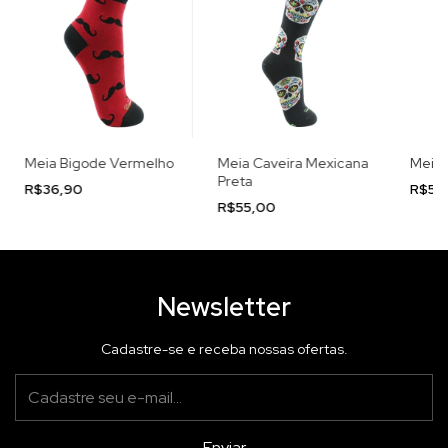
Meia Bigode Vermelho
Meia Caveira Mexicana
Meia 
Preta
R$36,90
R$55
R$55,00
Newsletter
Cadastre-se e receba nossas ofertas.