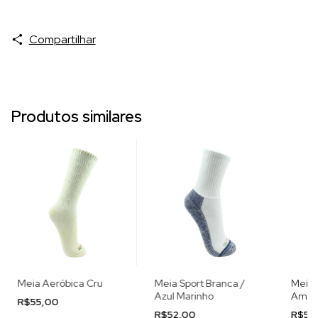
Compartilhar
Produtos similares
Meia Aeróbica Cru
Meia Sport Branca /
Meia 
Azul Marinho
Amar
R$55,00
R$52,00
R$52