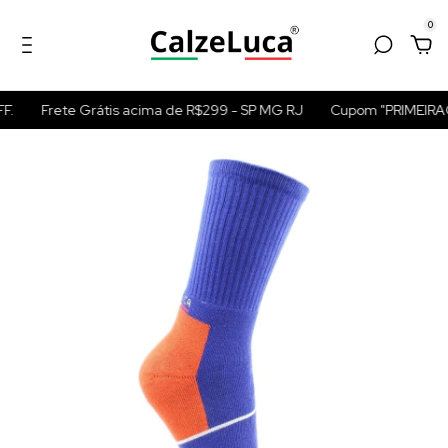
0
.
Frete Grátis acima de R$299 - SP MG RJ
Cupom "PRIMEIRAC