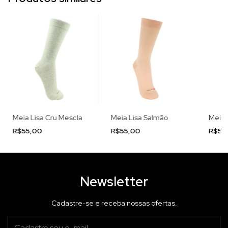
Meia Lisa Cru Mescla
Meia Lisa Salmão
Meia 
R$55,00
R$55,00
R$55
Newsletter
Cadastre-se e receba nossas ofertas.