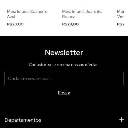
Meia Infantil Cachorro
Meia Infantil Joaninha
Meia 
Azul
Branca
Verd
R$23,00
R$23,00
R$23
Newsletter
Cadastre-se e receba nossas ofertas.
Departamentos