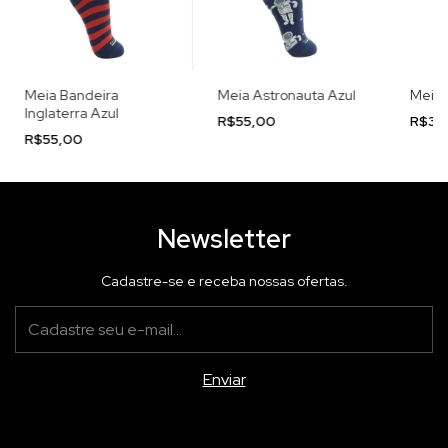
Meia Bandeira
Meia Astronauta Azul
Meia 
Inglaterra Azul
R$55,00
R$36
R$55,00
Newsletter
Cadastre-se e receba nossas ofertas.