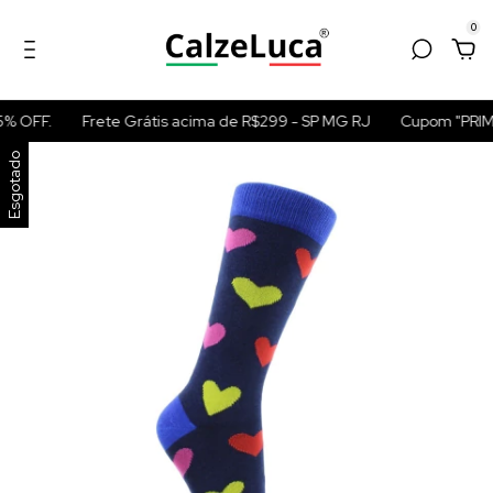
0
% OFF.
Frete Grátis acima de R$299 - SP MG RJ
Cupom "PRIME
Esgotado