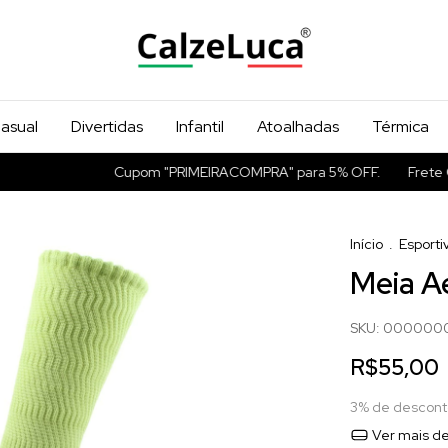
asual
Divertidas
Infantil
Atoalhadas
Térmica
Cupom "PRIMEIRACOMPRA" para 5% OFF.
Frete Grát
Início
.
Esporti
Meia A
SKU:
0000000
R$55,00
3% de descont
Ver mais de