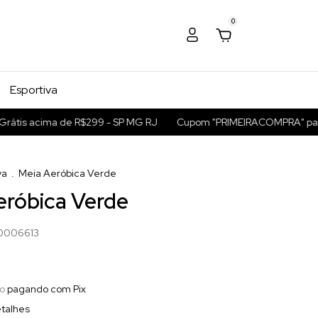
0
Esportiva
is acima de R$299 - SP MG RJ
Cupom "PRIMEIRACOMPRA" para 5
va
.
Meia Aeróbica Verde
eróbica Verde
006613
o
pagando com Pix
talhes