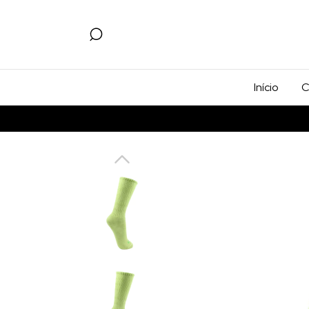
Início
C