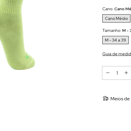
Cano:
Cano Mé
Cano Médio
Tamanho:
M - 
M - 34 a 39
Guia de medid
Meios de 