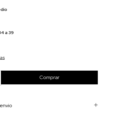
dio
34 a 39
as
envio