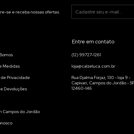
re-se e receba nossas ofertas.
Entre em contato
Somos
(12) 99727-1261
e Medidas
loja@calzeluca.com.br
a de Privacidade
Rua Djalma Forjaz, 130 - loja 9 -
Capivari, Campos do Jordão - SP
12460-146
 e Devoluções
m Campos do Jordão
onosco