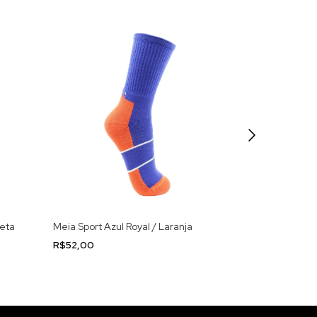
reta
Meia Sport Azul Royal / Laranja
Meia Sport Br
R$52,00
R$52,00