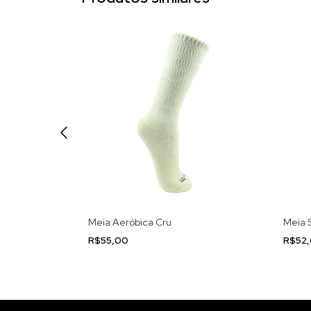
sa com Listra
Meia Aeróbica Cru
Meia S
R$55,00
R$52